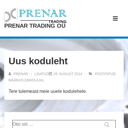
↓
Otse
Peamine
põhisisu
navigatsi
ME
PRENAR TRADING OÜ
juurde
Uus koduleht
PRENAR
LISATUD
29. AUGUST 2014
POSTITATUD
MÄÄRATLEMATA
AJAL
Tere tulemeast meie uuele kodulehele.
Otsi: