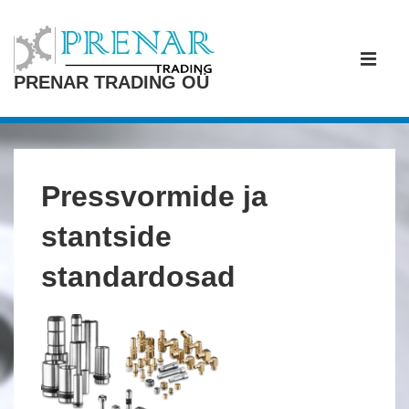
↓
Otse
Peamine
põhisisu
navigatsi
ME
PRENAR TRADING OÜ
juurde
Pressvormide ja
stantside
standardosad